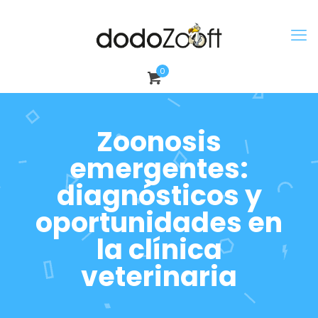
0
Zoonosis
emergentes:
diagnósticos y
oportunidades en
la clínica
veterinaria