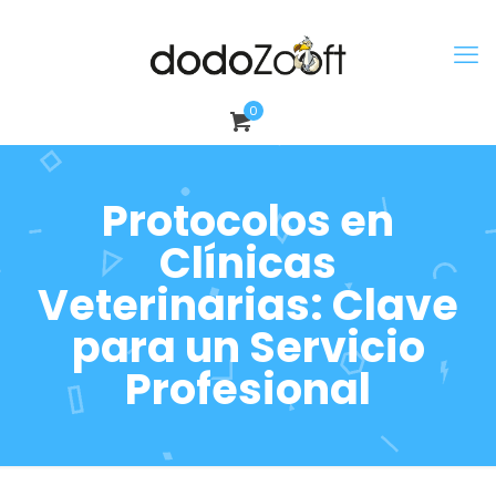
0
Protocolos en
Clínicas
Veterinarias: Clave
para un Servicio
Profesional