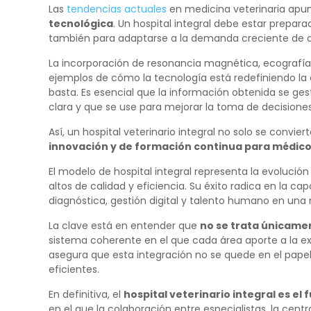
Las
tendencias actuales
en medicina veterinaria apu
tecnológica
. Un hospital integral debe estar prepara
también para adaptarse a la demanda creciente de di
La incorporación de resonancia magnética, ecografí
ejemplos de cómo la tecnología está redefiniendo la
basta. Es esencial que la información obtenida se g
clara y que se use para mejorar la toma de decisiones
Así, un hospital veterinario integral no solo se convie
innovación y de formación continua para médicos
El modelo de hospital integral representa la evolució
altos de calidad y eficiencia. Su éxito radica en la cap
diagnóstica, gestión digital y talento humano en una
La clave está en entender que
no se trata únicamen
sistema coherente en el que cada área aporte a la ex
asegura que esta integración no se quede en el papel,
eficientes.
En definitiva, el
hospital veterinario integral es el
en el que la colaboración entre especialistas, la centr