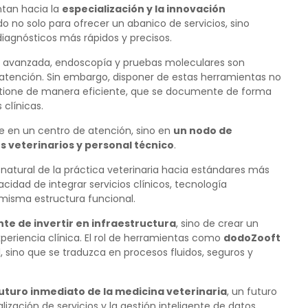
ntan hacia la
especialización y la innovación
do no solo para ofrecer un abanico de servicios, sino
agnósticos más rápidos y precisos.
a avanzada, endoscopía y pruebas moleculares son
 atención. Sin embargo, disponer de estas herramientas no
estione de manera eficiente, que se documente de forma
 clínicas.
rte en un centro de atención, sino en
un nodo de
 veterinarios y personal técnico
.
n natural de la práctica veterinaria hacia estándares más
acidad de integrar servicios clínicos, tecnología
 misma estructura funcional.
te de invertir en infraestructura
, sino de crear un
periencia clínica. El rol de herramientas como
dodoZooft
 sino que se traduzca en procesos fluidos, seguros y
 futuro inmediato de la medicina veterinaria
, un futuro
alización de servicios y la gestión inteligente de datos