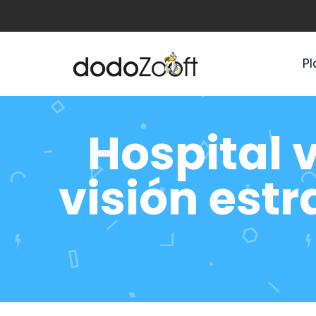
Pl
Hospital v
visión est