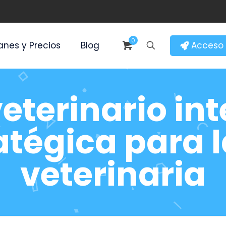
0
Acceso 
anes y Precios
Blog
eterinario in
ratégica para 
veterinaria