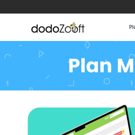
Pl
Plan M