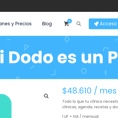
0
Acceso 
anes y Precios
Blog
i Dodo es un P
$
48.610
/ mes
Todo lo que tu clínica necesit
clínicas, agenda, recetas y d
1 UF + IVA / mensual