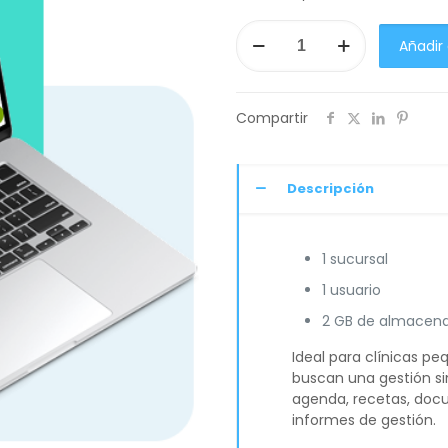
Plan
Añadir 
Mi
Dodo
es
un
Compartir
Polluelo
cantidad
Descripción
1 sucursal
1 usuario
2 GB de almacen
Ideal para clínicas p
buscan una gestión sim
agenda, recetas, docu
informes de gestión.