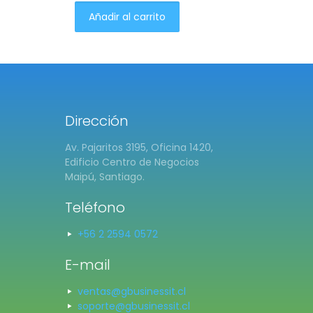
Añadir al carrito
Dirección
Av. Pajaritos 3195, Oficina 1420,
Edificio Centro de Negocios
Maipú, Santiago.
Teléfono
+56 2 2594 0572
E-mail
ventas@gbusinessit.cl
soporte@gbusinessit.cl